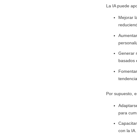
La IA puede apo
Mejorar l
reduciend
Aumentar 
personali
Generar n
basados e
Fomentar l
tendencia
Por supuesto, e
Adaptarse
para cump
Capacitar
con la IA.