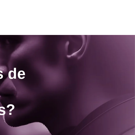
s de
es?