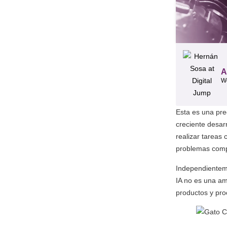
A
W
Esta es una pre
creciente desarr
realizar tareas
problemas comp
Independienteme
IA no es una am
productos y pr