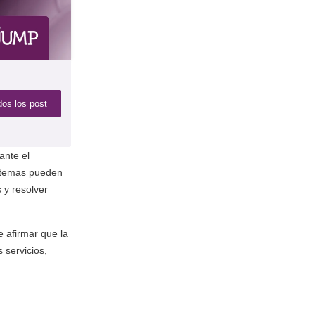
dos los post
ante el
sistemas pueden
 y resolver
 afirmar que la
 servicios,