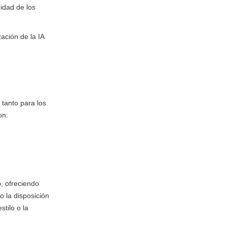
ridad de los
zación de la IA
 tanto para los
on:
b, ofreciendo
o la disposición
tilo o la