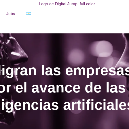
Jobs
23
0
ligran las empresa
or el avance de las
ligencias artificial