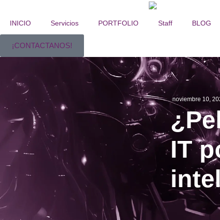
INICIO
Servicios
PORTFOLIO
Staff
BLOG
¡CONTACTANOS!
noviembre 10, 20
¿Pe
IT p
inte