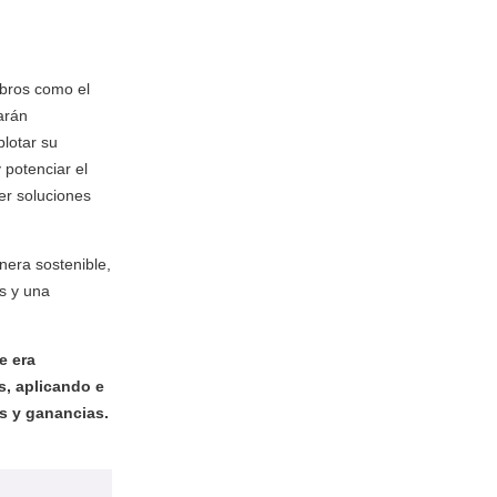
ubros como el
tarán
plotar su
 potenciar el
er soluciones
nera sostenible,
s y una
e era
s, aplicando e
s y ganancias.