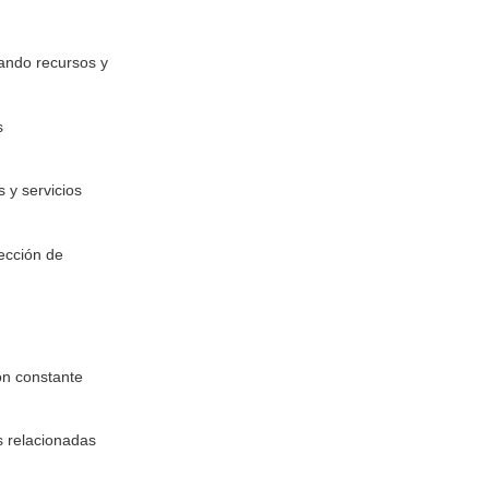
zando recursos y
s
 y servicios
tección de
ón constante
s relacionadas