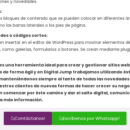
ones y novedades.
:
 bloques de contenido que se pueden colocar en diferentes áre
o las barras laterales o los pies de página.
des o códigos cortos:
n insertar en el editor de WordPress para mostrar elementos d
b, como galerías, formularios o botones. Se crean mediante plug
es una herramienta ideal para crear y gestionar sitios web
s de forma ágil y en Digital Jump trabajamos utilizando és
manteniéndonos siempre al tanto de todas las novedades
estros clientes de nuevas formas de hacer crecer su negoc
n comenzar por éste camino y dar el salto digital, comuní
a más información.
¡Contáctanos!
¡Escríbenos por Whatsapp!