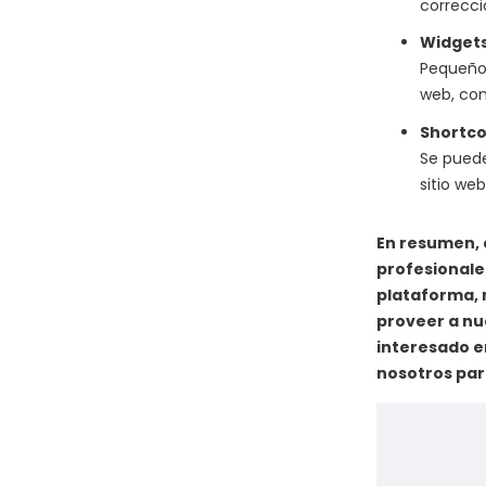
correcci
Widgets
Pequeños
web, com
Shortco
Se puede
sitio we
En resumen, 
profesionale
plataforma, 
proveer a nu
interesado e
nosotros par