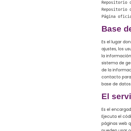
Repositorio 
Repositorio 
Página ofici
Base de
Es el lugar d
ajustes, los u
la informació
sistema de ge
de la informac
contacto para 
base de datos 
El serv
Es el encargad
Ejecuta el có
páginas web q
pueden usar ot