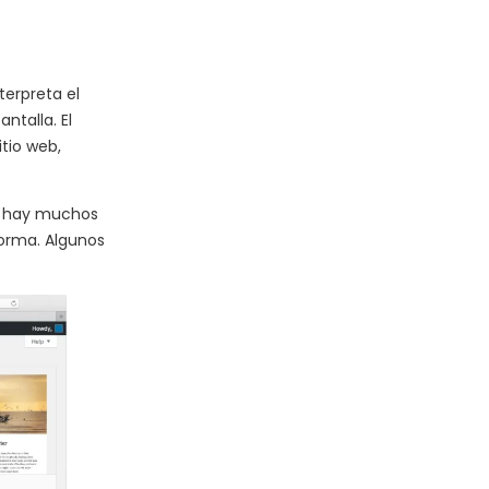
terpreta el
ntalla. El
tio web,
o hay muchos
orma. Algunos