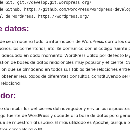
de Git: git://develop.git.wordpress.org/
de Github: https://github.com/WordPress/wordpress-develo
al de WordPress: https://wordpress.org/
 datos:
onde se almacena toda la información de WordPress, como los co
suarios, los comentarios, etc. Se comunica con el código fuente
n adecuada en cada momento. WordPress utiliza por defecto M
stión de bases de datos relacionales muy popular y eficiente
ión que se almacena en todas sus tablas tiene relaciones entre
obtener resultados de diferentes consultas, constituyendo ser 
relacional.
idor:
o de recibir las peticiones del navegador y enviar las respuest
digo fuente de WordPress y accede a la base de datos para gener
ue se muestran al usuario. El más utilizado es Apache, aunque 
ros como Nginx o IIS.