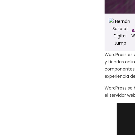
A
W
WordPress es u
y tiendas onli
componentes p
experiencia de
WordPress se 
el servidor we