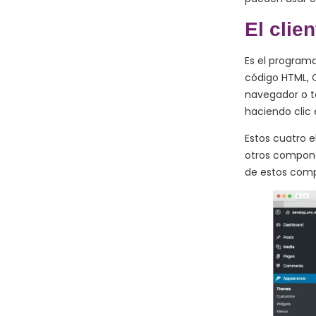
El clie
Es el programa
código HTML, C
navegador o ta
haciendo clic 
Estos cuatro 
otros compone
de estos com