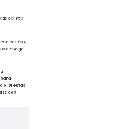
as del sitio
inámicos en el
ins o código.
ta
 para
io. Si estás
cate con