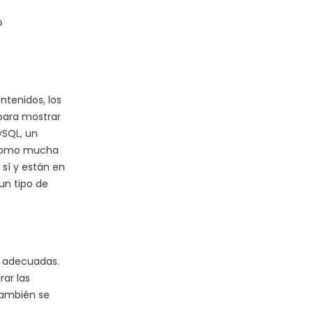
p
ntenidos, los
 para mostrar
ySQL, un
. Como mucha
 sí y están en
un tipo de
as adecuadas.
ar las
también se