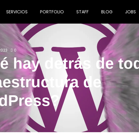
SERVICIOS
PORTFOLIO
STAFF
BLOG
JOBS
2023
0
 hay detrás de tod
aestructura de
dPress?