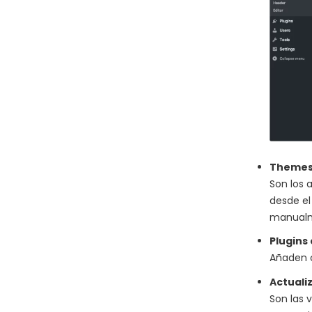
Themes
Son los 
desde el
manualm
Plugins
Añaden c
Actuali
Son las 