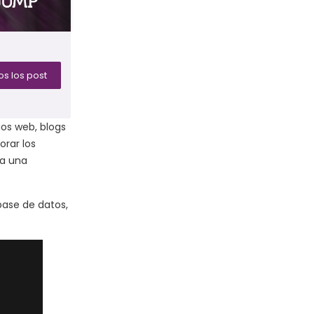
s los post
ios web, blogs
orar los
ca una
base de datos,