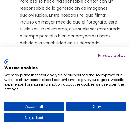
Para eso se hace indispensable contar con un
responsable de la generación de imágenes
audiovisuales. Entre nosotros “el que filma”.
Incluso en mayor medida que el fotógrafo, este
suele ser un rol externo, que suele ser contratado
a tiempo parcial o bien por proyecto u horas,
debido a la variabilidad en su demanda.
Editor de Video:
Las imágenes y videos en crudo
Privacy policy
requieren en la mayoría de los casos de ajustes, a
veces minúsculos y otros trascendentales. Este
We use cookies
rol se encarga de procesar el material audiovisual
We may place these for analysis of our visitor data, to improve our
website, show personalised content and to give you a great website
y transformarlo en contenido terminado listo
experience. For more information about the cookies we use open the
para publicar. También suele ser un rol
settings.
contratado a demanda, excepto en agencias de
marketing / publicidad o productoras de
Accept all
Deny
contenido.
No, adjust
Paid Media Specialist:
Lograr resultados con los
contenidos depende de 2 variables: efectividad y