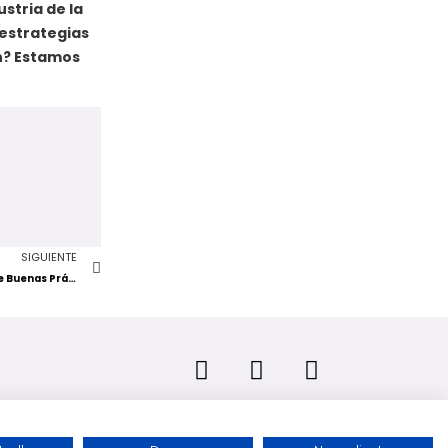
stria de la
 estrategias
ón? Estamos
SIGUIENTE
Okey Rosario + Digital JUMP: Programa de Buenas Prácticas de Gestión Comercial.