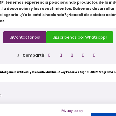
UMP, tenemos experiencia posicionando productos de la indu
, la decoración y los revestimientos. Sabemos desarrollar
a lograrlo. ¿Ya lo estáis haciendo?¿Necesitáis colaboraci
es.
¡Contáctanos!
¡Escríbenos por Whatsapp!
Compartir
El poder de la inteligencia artificial y la creatividad humana en la generación de contenido
D
Privacy policy