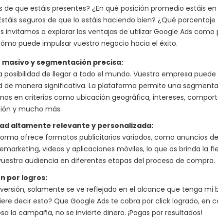
s de que estáis presentes? ¿En qué posición promedio estáis en 
stáis seguros de que lo estáis haciendo bien? ¿Qué porcentaje
Os invitamos a explorar las ventajas de utilizar Google Ads como
 cómo puede impulsar vuestro negocio hacia el éxito.
 masivo y segmentación precisa:
a posibilidad de llegar a todo el mundo. Vuestra empresa pued
dad de manera significativa. La plataforma permite una segmenta
os en criterios como ubicación geográfica, intereses, compor
ión y mucho más.
dad altamente relevante y personalizada:
forma ofrece formatos publicitarios variados, como anuncios d
remarketing, videos y aplicaciones móviles, lo que os brinda la fle
 vuestra audiencia en diferentes etapas del proceso de compra.
n por logros:
inversión, solamente se ve reflejado en el alcance que tenga mi
ere decir esto? Que Google Ads te cobra por click logrado, en 
osa la campaña, no se invierte dinero. ¡Pagas por resultados!