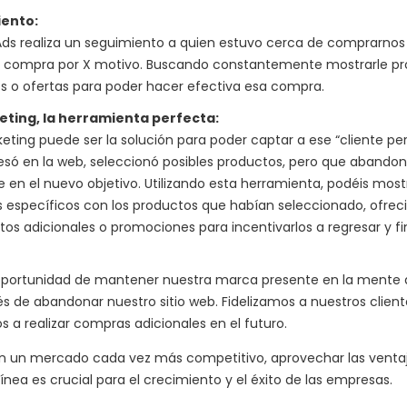
ento:
ds realiza un seguimiento a quien estuvo cerca de comprarnos
la compra por X motivo. Buscando constantemente mostrarle p
s o ofertas para poder hacer efectiva esa compra.
ting, la herramienta perfecta:
keting puede ser la solución para poder captar a ese “cliente per
esó en la web, seleccionó posibles productos, pero que abandonó
e en el nuevo objetivo. Utilizando esta herramienta, podéis most
 específicos con los productos que habían seleccionado, ofrec
os adicionales o promociones para incentivarlos a regresar y fin
 oportunidad de mantener nuestra marca presente en la mente d
s de abandonar nuestro sitio web. Fidelizamos a nuestros client
 a realizar compras adicionales en el futuro.
n un mercado cada vez más competitivo, aprovechar las ventaj
línea es crucial para el crecimiento y el éxito de las empresas.