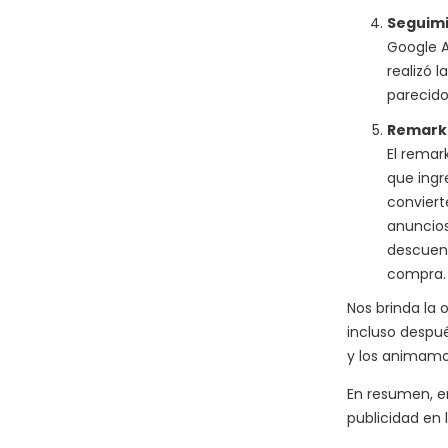
Seguimi
Google A
realizó 
parecido
Remarke
El remar
que ingr
conviert
anuncios
descuent
compra.
Nos brinda la
incluso despué
y los animamos
En resumen, e
publicidad en 