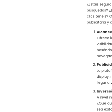
¿Estáis seguro
búsquedas? ¿E
clics tenéis? 
publicitaria y
Alcance
Ofrece l
visibili
basándon
navegac
Publici
La plata
display, 
llegar a
Inversió
A nivel 
¿Qué qui
sea exit