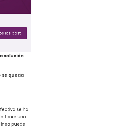
s los post
a solución
e se queda
fectiva se ha
lo tener una
 línea puede