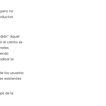
 pero no
roductos
dido”. Aquel
 el carrito se
rarles
iendo
alizar la
e los usuarios
es existentes
as de la