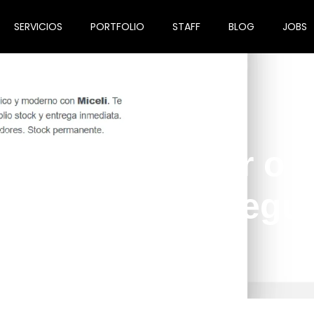
SERVICIOS
PORTFOLIO
STAFF
BLOG
JOBS
0
gle Ads: ¿estar o 
r? Esa es la pregu